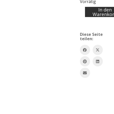
Vorrätig
In den
Akt
Warenko
mit
Pferd
#282/10.000
Menge
Diese Seite
teilen: