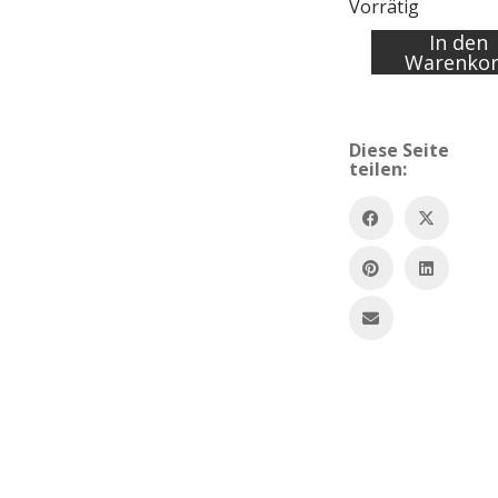
Vorrätig
In den
Akt
Warenko
mit
Pferd
#92/10.000
Menge
Diese Seite
teilen: